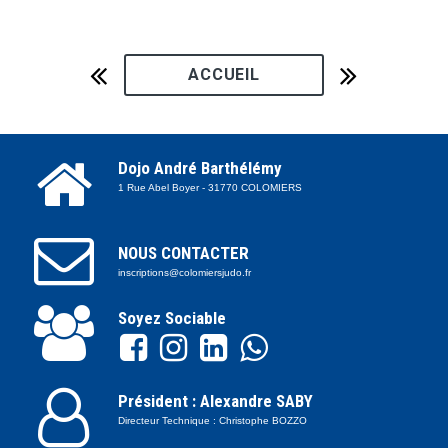


ACCUEIL

Dojo André Barthélémy
1 Rue Abel Boyer - 31770 COLOMIERS

NOUS CONTACTER
inscriptions@colomiersjudo.fr

Soyez Sociable





Président : Alexandre SABY
Directeur Technique : Christophe BOZZO